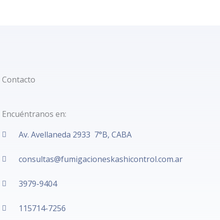
Contacto
Encuéntranos en:
Av. Avellaneda 2933 7°B, CABA
consultas@fumigacioneskashicontrol.com.ar
3979-9404
115714-7256