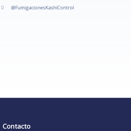
@FumigacionesKashiControl
Contacto